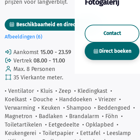
Fotogalerij
prijzen voor langverblijf.
Beschikbaarheid en direct boeken
Contact
Afbeeldingen (6)
Direct boeken
Aankomst
15.00 - 23.59
Vertrek
08.00 - 11.00
Max. 8 Personen
35 Vierkante meter.
• Ventilator
• Kluis
• Zeep
• Kledingkast
•
Koelkast
• Douche
• Handdoeken
• Vriezer
•
Verwarming
• Keuken
• Shampoo
• Beddengoed
•
Magnetron
• Badlaken
• Brandalarm
• Föhn
•
Toiletartikelen
• Eetgedeelte
• Opklapbed
•
Keukengerei
• Toiletpapier
• Eettafel
• Leeslamp