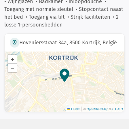
• Wijnglazen
• Badkamer
• Inloopdouche
•
Toegang met normale sleutel
• Stopcontact naast
het bed
• Toegang via lift
• Strijk faciliteiten
• 2
losse 1-persoonsbedden
Hoveniersstraat 34a, 8500 Kortrijk, België
+
−
|
Leaflet
©
OpenStreetMap
©
CARTO