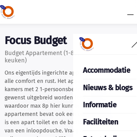
Focus Budget
Budget Appartement (1-8p, 1 privé-badkamer,
keuken)
Accommodatie
Ons eigentijds ingerichte appartement biedt u
alle comfort en rust. Het appartement bevat 2
Nieuws & blogs
kamers met 2 1-persoonsbedden, maar kan indien
gewenst uitgebreid worden tot 2x een 4p-kamer,
Informatie
waardoor max 8p hier kunnen verblijven. Het
appartement bevat ook een uitgerustte keuken. Er
Faciliteiten
is een apart toilet en de badkamer is voorzien
van een inloopdouche. Vraag naar onze speciale