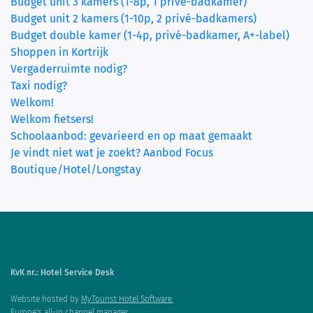
Budget unit 3 kamers (1-8p, 1 privé-badkamer)
Budget unit 2 kamers (1-10p, 2 privé-badkamers)
Budget double kamer (1-4p, privé-badkamer, A+-label)
Shoppen in Kortrijk
Vergaderruimte nodig?
Taxi nodig?
Welkom!
Welkom fietsers!
Schoolaanbod: gevarieerd en op maat gemaakt
Je vindt niet wat je zoekt? Aanbod Focus
Boutique/Hotel/Longstay
KvK nr.: Hotel Service Desk
Website hosted by
MyTourist Hotel Software.
Europe's all-in channel manager.