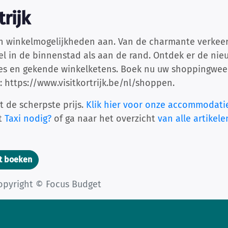
rijk
an winkelmogelijkheden aan. Van de charmante verkeers
l in de binnenstad als aan de rand. Ontdek er de ni
jes en gekende winkelketens. Boek nu uw shoppingwee
o: https://www.visitkortrijk.be/nl/shoppen.
t de scherpste prijs.
Klik hier voor onze accommodati
et
Taxi nodig?
of ga naar het overzicht
van alle artikele
t boeken
opyright © Focus Budget