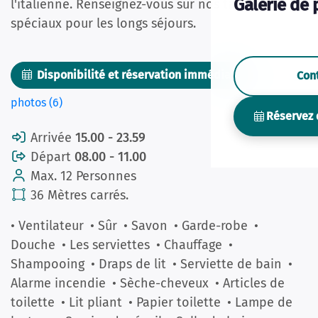
Galerie de 
l'italienne. Renseignez-vous sur nos tarifs
spéciaux pour les longs séjours.
Disponibilité et réservation immédiate
Con
Des
photos (6)
Réservez 
Arrivée
15.00 - 23.59
Départ
08.00 - 11.00
Max. 12 Personnes
36 Mètres carrés.
• Ventilateur
• Sûr
• Savon
• Garde-robe
•
Douche
• Les serviettes
• Chauffage
•
Shampooing
• Draps de lit
• Serviette de bain
•
Alarme incendie
• Sèche-cheveux
• Articles de
toilette
• Lit pliant
• Papier toilette
• Lampe de