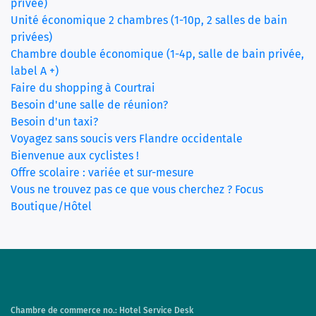
privée)
Unité économique 2 chambres (1-10p, 2 salles de bain
(current)
privées)
Chambre double économique (1-4p, salle de bain privée,
label A +)
Faire du shopping à Courtrai
Besoin d'une salle de réunion?
Besoin d'un taxi?
Voyagez sans soucis vers Flandre occidentale
Bienvenue aux cyclistes !
Offre scolaire : variée et sur-mesure
Vous ne trouvez pas ce que vous cherchez ? Focus
Boutique/Hôtel
Chambre de commerce no.: Hotel Service Desk