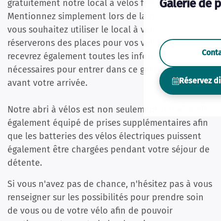
Galerie de 
gratuitement notre local à vélos fermé.
Mentionnez simplement lors de la réservation que
vous souhaitez utiliser le local à vélos et nous
réserverons des places pour vos vélos. Vous
Cont
recevrez également toutes les informations
nécessaires pour entrer dans ce garage à vélos
Réservez d
avant votre arrivée.
Notre abri à vélos est non seulement fermé, mais
également équipé de prises supplémentaires afin
que les batteries des vélos électriques puissent
également être chargées pendant votre séjour de
détente.
Si vous n'avez pas de chance, n'hésitez pas à vous
renseigner sur les possibilités pour prendre soin
de vous ou de votre vélo afin de pouvoir