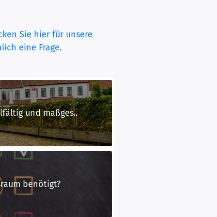
cken Sie hier für unsere
lich eine Frage
.
lfältig und maßges..
raum benötigt?